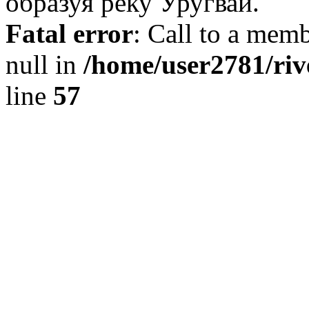
образуя реку Уругвай.
Fatal error
: Call to a memb
null in
/home/user2781/riv
line
57