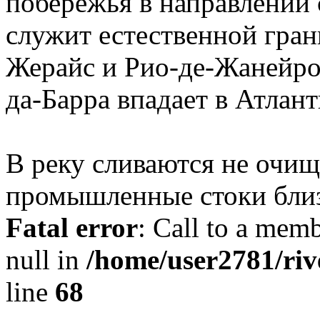
побережья в направлении с
служит естественной гра
Жерайс и Рио-де-Жанейро
да-Барра впадает в Атлан
В реку сливаются не очи
промышленные стоки бли
Fatal error
: Call to a memb
null in
/home/user2781/riv
line
68