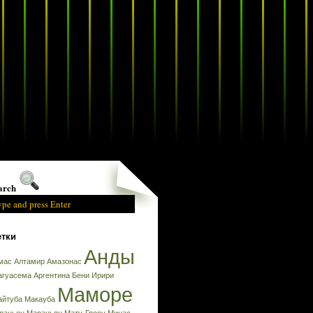
arch
тки
Анды
мас
Алтамир
Амазонас
агуасема
Аргентина
Бени
Ирири
Маморе
айтуба
Макауба