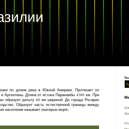
азилии
Se
онки по длине река в Южной Америке. Протекает по
 и Аргентины. Длина от истока Паранаибы 4380 км. При
Ме
ан образует дельту 60 км шириной. До города Росарио
ходство. Образует часть естественной границы между
Ал
ое население называет (матерью моря).
Ар
Ит