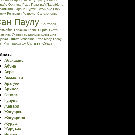
раньон
Мараньян
Мату-Гросу
Минас-
райс
Ориноко
Пара
Парагвай
Парайбуна
райтинга
Парана
Пурус
Путумайо
Риу-
анку
Рондония
Рузвельт
Салезополис
Сан-Паулу
Сантарен
лимойнс
Тапажос
Телис-Пирис
Тиете
кантинс
Укаяли
амазонский дельфин
допады
штат Амазонас
штат Мату-Гросу
ат Риу-Гранди-ду-Сул
штат Сеара
брики
Абакашис
Абуна
Акре
Амазонка
Арагуая
Аринос
Гапоре
Гурупи
Жавари
Жагуаран
Жагуарипе
Журуа
Журуэна
Игуасу