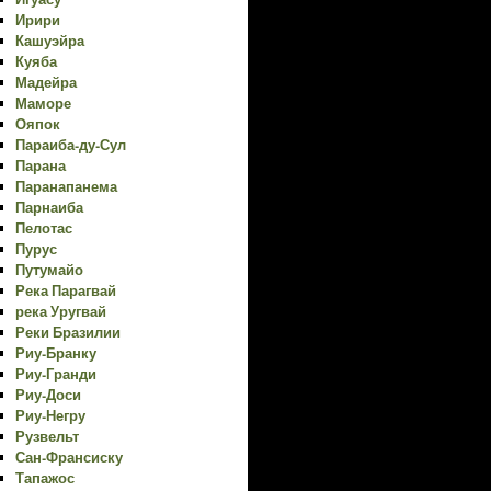
Ирири
Кашуэйра
Куяба
Мадейра
Маморе
Ояпок
Параиба-ду-Сул
Парана
Паранапанема
Парнаиба
Пелотас
Пурус
Путумайо
Река Парагвай
река Уругвай
Реки Бразилии
Риу-Бранку
Риу-Гранди
Риу-Доси
Риу-Негру
Рузвельт
Сан-Франсиску
Тапажос