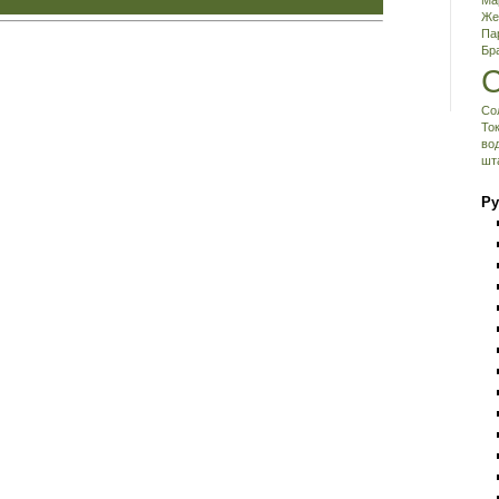
Ма
Же
Па
Бр
Со
То
во
шт
Ру