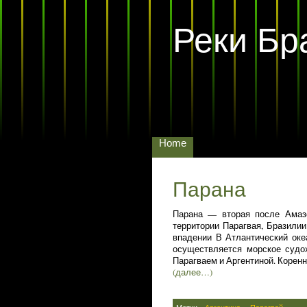
Реки Бр
Home
Парана
Парана — вторая после Амаз
территории Парагвая, Бразилии
впадении В Атлантический оке
осуществляется морское судо
Парагваем и Аргентиной. Коренн
(далее…)