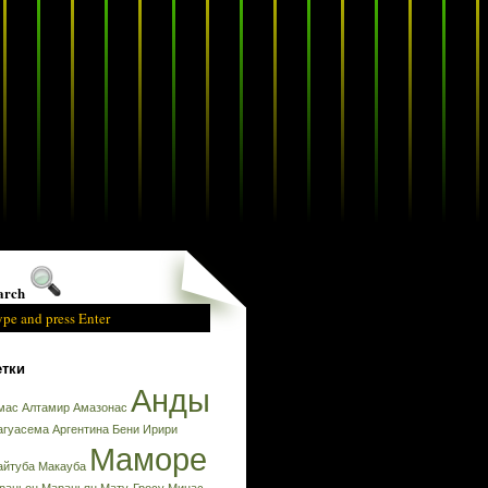
arch
тки
Анды
мас
Алтамир
Амазонас
агуасема
Аргентина
Бени
Ирири
Маморе
айтуба
Макауба