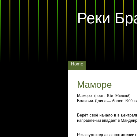
Реки Бр
Home
Маморе
Маморе (порт. Rio Mamoré) 
Боливии. Длина — более 1900 к
Берёт своё начало в в централ
направлении впадает в Майдейр
Река судоходна на протяжении п