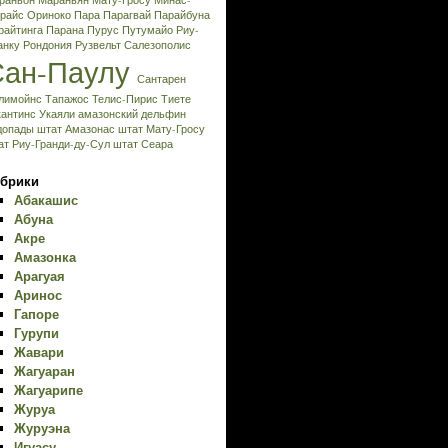
раньон
Мараньян
Мату-Гросу
Минас-
райс
Ориноко
Пара
Парагвай
Парайбуна
райтинга
Парана
Пурус
Путумайо
Риу-
анку
Рондония
Рузвельт
Салезополис
Сан-Паулу
Сантарен
лимойнс
Тапажос
Телис-Пирис
Тиете
кантинс
Укаяли
амазонский дельфин
допады
штат Амазонас
штат Мату-Гросу
ат Риу-Гранди-ду-Сул
штат Сеара
брики
Абакашис
Абуна
Акре
Амазонка
Арагуая
Аринос
Гапоре
Гурупи
Жавари
Жагуаран
Жагуарипе
Журуа
Журуэна
Игуасу