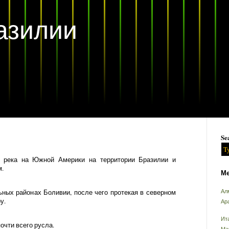
азилии
Se
— река на Южной Америки на территории Бразилии и
м.
Ме
ьных районах Боливии, после чего протекая в северном
Ал
у.
Ар
Ит
очти всего русла.