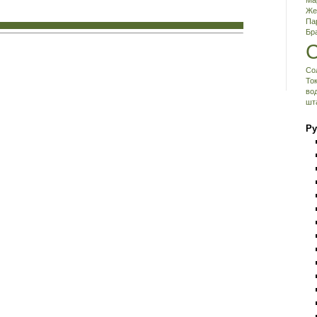
Ма
Же
Па
Бр
Со
То
во
шт
Ру