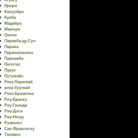
Ирири
Кашуэйра
Куяба
Мадейра
Маморе
Ояпок
Параиба-ду-Сул
Парана
Паранапанема
Парнаиба
Пелотас
Пурус
Путумайо
Река Парагвай
река Уругвай
Реки Бразилии
Риу-Бранку
Риу-Гранди
Риу-Доси
Риу-Негру
Рузвельт
Сан-Франсиску
Тапажос