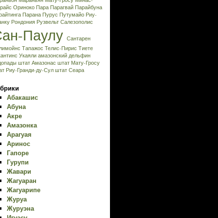
раньон
Мараньян
Мату-Гросу
Минас-
райс
Ориноко
Пара
Парагвай
Парайбуна
райтинга
Парана
Пурус
Путумайо
Риу-
анку
Рондония
Рузвельт
Салезополис
Сан-Паулу
Сантарен
лимойнс
Тапажос
Телис-Пирис
Тиете
кантинс
Укаяли
амазонский дельфин
допады
штат Амазонас
штат Мату-Гросу
ат Риу-Гранди-ду-Сул
штат Сеара
брики
Абакашис
Абуна
Акре
Амазонка
Арагуая
Аринос
Гапоре
Гурупи
Жавари
Жагуаран
Жагуарипе
Журуа
Журуэна
Игуасу