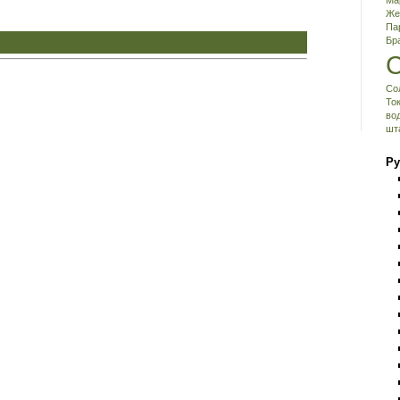
Ма
Же
Па
Бр
Со
То
во
шт
Ру