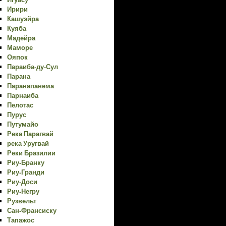
Ирири
Кашуэйра
Куяба
Мадейра
Маморе
Ояпок
Параиба-ду-Сул
Парана
Паранапанема
Парнаиба
Пелотас
Пурус
Путумайо
Река Парагвай
река Уругвай
Реки Бразилии
Риу-Бранку
Риу-Гранди
Риу-Доси
Риу-Негру
Рузвельт
Сан-Франсиску
Тапажос