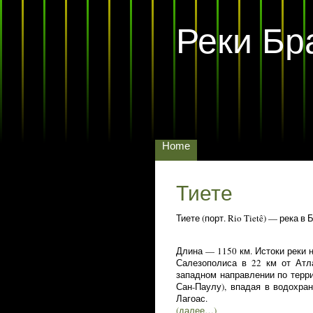
Реки Бр
Home
Тиете
Тиете (порт. Rio Tietê) — река в 
Длина — 1150 км. Истоки реки 
Салезополиса в 22 км от Атла
западном направлении по терри
Сан-Паулу), впадая в водохра
Лагоас.
(далее…)