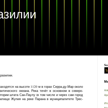
азилии
Se
Бразилии.
Ме
находятся на высоте 1120 м в горах Серра-ду-Мар около
нтического океана. Река течёт в основном в северо-
Ал
тории штата Сан-Паулу (в том числе и через сам город
Ар
нилище Жупия на реке Парана в муниципалитете Трес-
Ит