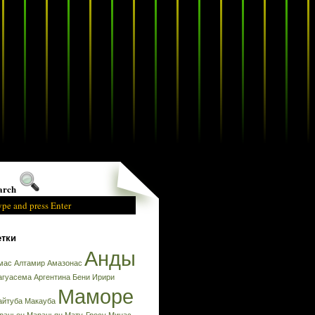
arch
тки
Анды
мас
Алтамир
Амазонас
агуасема
Аргентина
Бени
Ирири
Маморе
айтуба
Макауба