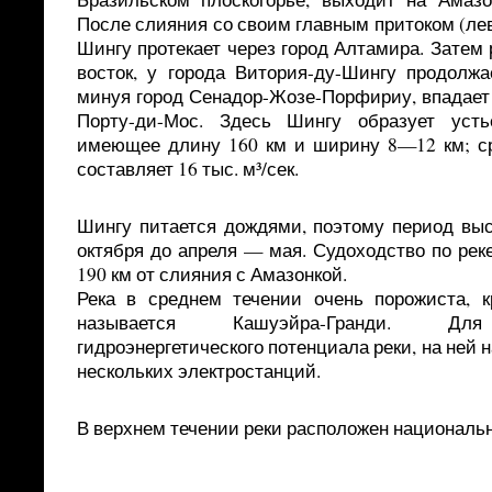
После слияния со своим главным притоком (ле
Шингу протекает через город Алтамира. Затем 
восток, у города Витория-ду-Шингу продолжа
минуя город Сенадор-Жозе-Порфириу, впадает 
Порту-ди-Мос. Здесь Шингу образует усть
имеющее длину 160 км и ширину 8—12 км; с
составляет 16 тыс. м³/сек.
Шингу питается дождями, поэтому период выс
октября до апреля — мая. Судоходство по рек
190 км от слияния с Амазонкой.
Река в среднем течении очень порожиста, 
называется Кашуэйра-Гранди. Для
гидроэнергетического потенциала реки, на ней 
нескольких электростанций.
В верхнем течении реки расположен националь