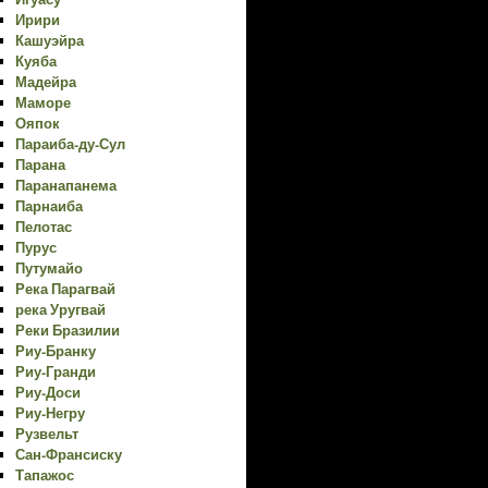
Ирири
Кашуэйра
Куяба
Мадейра
Маморе
Ояпок
Параиба-ду-Сул
Парана
Паранапанема
Парнаиба
Пелотас
Пурус
Путумайо
Река Парагвай
река Уругвай
Реки Бразилии
Риу-Бранку
Риу-Гранди
Риу-Доси
Риу-Негру
Рузвельт
Сан-Франсиску
Тапажос