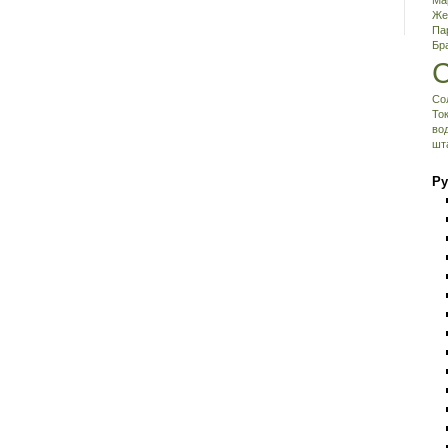
Ма
Же
Па
Бр
Со
То
во
шт
Ру