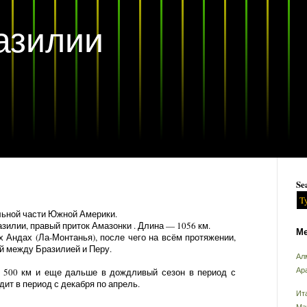
азилии
Se
альной части Южной Америки.
зилии, правый приток Амазонки . Длина — 1056 км.
Ме
х Андах (Ла-Монтанья), после чего на всём протяжении,
й между Бразилией и Перу.
Ал
Ар
и 500 км и еще дальше в дождливый сезон в период с
дит в период с декабря по апрель.
Ит