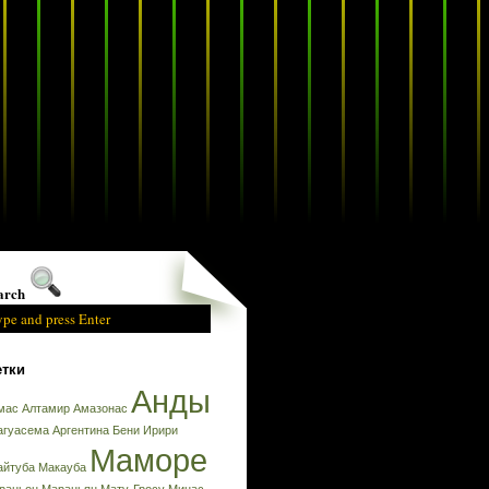
arch
тки
Анды
мас
Алтамир
Амазонас
агуасема
Аргентина
Бени
Ирири
Маморе
айтуба
Макауба