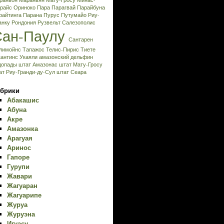
раньон
Мараньян
Мату-Гросу
Минас-
райс
Ориноко
Пара
Парагвай
Парайбуна
райтинга
Парана
Пурус
Путумайо
Риу-
анку
Рондония
Рузвельт
Салезополис
Сан-Паулу
Сантарен
лимойнс
Тапажос
Телис-Пирис
Тиете
кантинс
Укаяли
амазонский дельфин
допады
штат Амазонас
штат Мату-Гросу
ат Риу-Гранди-ду-Сул
штат Сеара
брики
Абакашис
Абуна
Акре
Амазонка
Арагуая
Аринос
Гапоре
Гурупи
Жавари
Жагуаран
Жагуарипе
Журуа
Журуэна
Игуасу