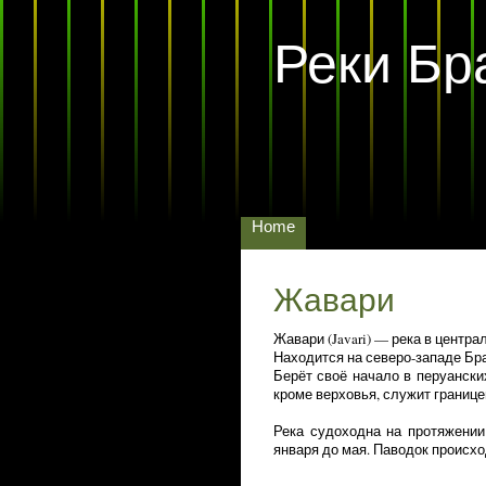
Реки Бр
Home
Жавари
Жавари (Javari) — река в центр
Находится на северо-западе Бра
Берёт своё начало в перуански
кроме верховья, служит границе
Река судоходна на протяжени
января до мая. Паводок происхо