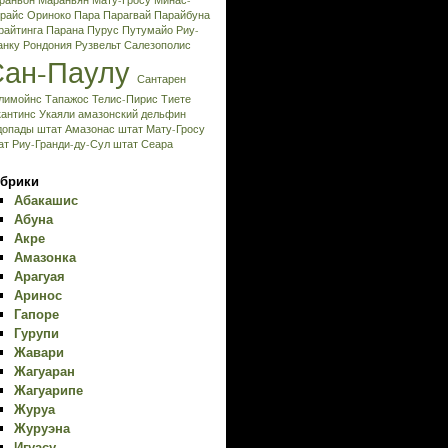
раньон
Мараньян
Мату-Гросу
Минас-
райс
Ориноко
Пара
Парагвай
Парайбуна
райтинга
Парана
Пурус
Путумайо
Риу-
анку
Рондония
Рузвельт
Салезополис
Сан-Паулу
Сантарен
лимойнс
Тапажос
Телис-Пирис
Тиете
кантинс
Укаяли
амазонский дельфин
допады
штат Амазонас
штат Мату-Гросу
ат Риу-Гранди-ду-Сул
штат Сеара
брики
Абакашис
Абуна
Акре
Амазонка
Арагуая
Аринос
Гапоре
Гурупи
Жавари
Жагуаран
Жагуарипе
Журуа
Журуэна
Игуасу