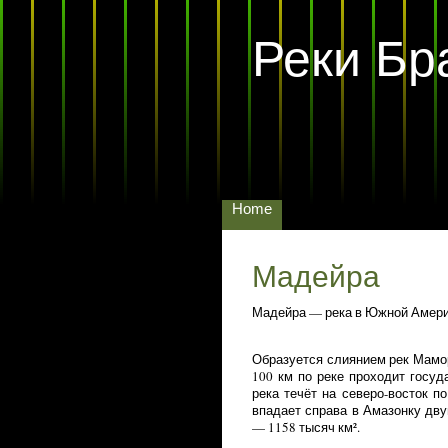
Реки Бр
Home
Мадейра
Мадейра — река в Южной Америк
Образуется слиянием рек Мамор
100 км по реке проходит госуд
река течёт на северо-восток п
впадает справа в Амазонку дву
— 1158 тысяч км².