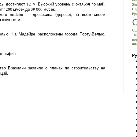
Ма
ы достигают 12 м. Высокий уровень с октября по май.
Же
 4200 м³/сек до 39 000 м³/сек.
Па
кого madeira — древесина (дерево), на всём своём
Бр
м джунглям.
Со
елью. На Мадейре расположены города Порту-Велью,
То
во
шт
дельфин.
Ру
тво Бразилии заявило о планах по строительству на
ций.