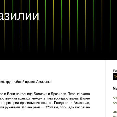
азилии
Se
е, крупнейший приток Амазонки.
Ме
е и Бени на границе Боливии и Бразилии. Первые около
арственная граница между этими государствами. Далее
Ал
о территории бразильских штатов Рондония и Амазонас,
Ар
мя рукавами. Длина реки — 3230 км, площадь бассейна
Ит