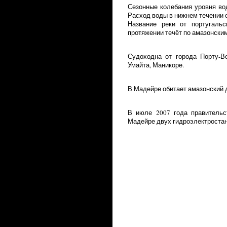
Сезонные колебания уровня вод
Расход воды в нижнем течении от
Название реки от португальс
протяжении течёт по амазонски
Судоходна от города Порту-В
Умайта, Маникоре.
В Мадейре обитает амазонский 
В июле 2007 года правительс
Мадейре двух гидроэлектростан