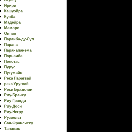
Ирири
Кашуэйра
Куяба
Мадейра
Маморе
Ояпок
Параиба-ду-Сул
Парана
Паранапанема
Парнаиба
Пелотас
Пурус
Путумайо
Река Парагвай
река Уругвай
Реки Бразилии
Риу-Бранку
Риу-Гранди
Риу-Доси
Риу-Негру
Рузвельт
Сан-Франсиску
Тапажос