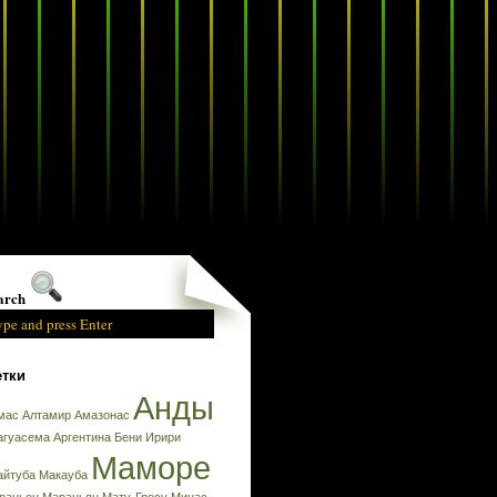
arch
тки
Анды
мас
Алтамир
Амазонас
агуасема
Аргентина
Бени
Ирири
Маморе
айтуба
Макауба