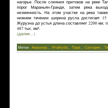
нагорье. После слияния притоков на реке Та
порог Мараньян-Гранди, затем река выхо
низменность. На этом участке на река также
нижнем течении ширина русла достигает 15 
Журуэна до устья длина составляет 2200 км;
487 тыс. км².
(далее…)
Метки:
Амазонас
,
Итайтуба
,
Пара
,
Сантарен
,
Т