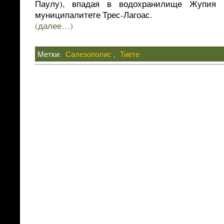
Паулу), впадая в водохранилище Жупия 
муниципалитете Трес-Лагоас.
(далее…)
Метки:
Салезополис
,
Тиете