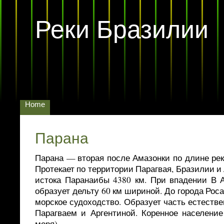
Реки Бразилии
Home
Парана
Парана — вторая после Амазонки по длине ре
Протекает по территории Парагвая, Бразилии и
истока Паранаибы 4380 км. При впадении В А
образует дельту 60 км шириной. До города Рос
морское судоходство. Образует часть естеств
Парагваем и Аргентиной. Коренное население
моря).