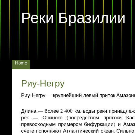
Реки Бразилии
Home
Риу-Негру
Риу-Негру — крупнейший левый приток Амазонк
Длина — более 2 400 км, воды реки принадлеж
рек — Ориноко (посредством протоки Кас
превосходным примером бифуркации) и Амазо
счете пополняют Атлантический океан. Сильн